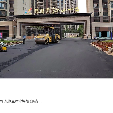
湖至凉伞坪段 )沥青路面施工